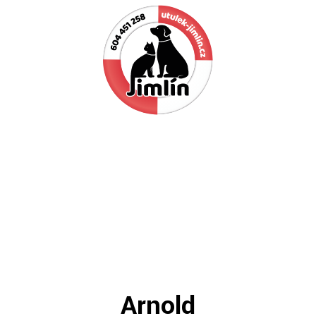
Pes naučí dítě věrnosti, vytrvalosti a 3x se zatočit
před ulehnutím.
Arnold