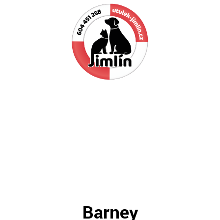
Pes naučí dítě věrnosti, vytrvalosti a 3x se zatočit
před ulehnutím.
Barney